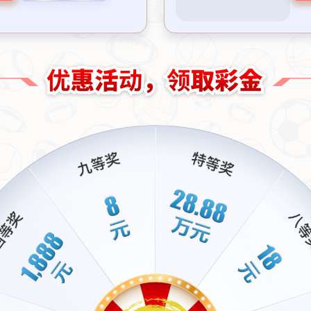
造的一款便捷工具。它不仅能帮助用户随时查看自己的积分
能感受到实实在在的回馈。这次上线的
彩豆优惠兑换活动
就
定任务积累
彩豆
，即可在平台上轻松兑换各类精美礼品。
。只需几步注册登录，你就能进入一个充满福利的世界。而
从生活用品到电子产品，应有尽有，总有一款适合你！