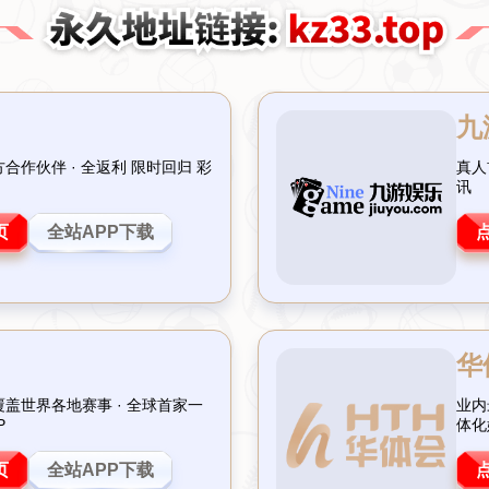
admin
现在机会来了！深圳体彩推出全新“益积分”小程序活动，
作，就能用积累的
彩豆
兑换心仪好礼，福利多多，惊喜不
了解这场优惠兑换活动的详情吧！