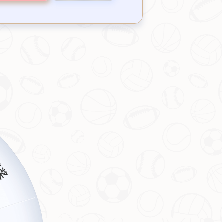
20220222爱意满载日，福彩
刮刮乐助新人传递幸福
2026-08-09
关注我们