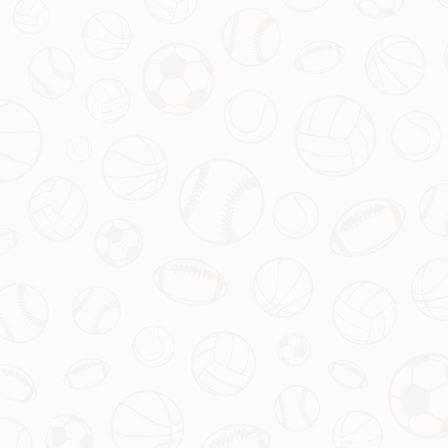
关于百家乐
男子豪掷141
乐透 喜获112
团队介绍
足
新闻资讯
供
2026-08-09
联系我们
天降好运！彩民
夺双色球头奖狂
万
2026-08-09
彩民神预测竞
关狂揽394万
析成思维锻炼
2026-08-09