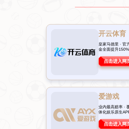
开启！
联系我们
2025-08-05T00:52:12+08:00
引言：惊喜不断 福利满满的彩豆兑换活动来袭
有没有想过，日常参与体彩活动还能换取丰厚礼品？
万份礼品
正等待幸运的你前来领取！通过简单的操
断。如果你也想抓住这次机会，那就赶紧往下看，