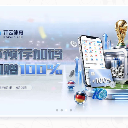
网站首页
关于百家乐
团队介绍
新闻资讯
分’小程序彩豆兑换礼品活动火热