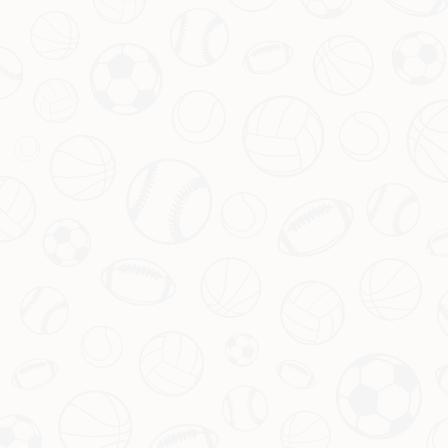
百家乐官方网（Baccarat）以公平公正为核心，提
最真实的百家乐规则解析与多样百家乐游戏选择。
新...
联系电话
022-7530566