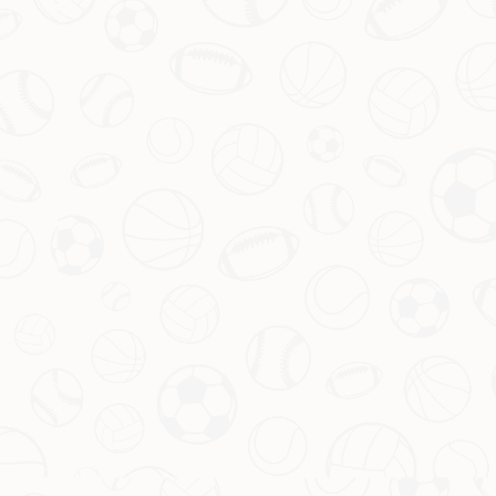
看内容
in
2025-09-30T00:52:11+08:00
央公益金助力：德阳130名困难教师获140万元
助
言：帮助需要帮助的人，实现更多教育梦想！ 近日，四川省
阳市传来一则暖心消息——通过中央专项彩票公益金的支持，
130名困难教师获得总计140万元资助。这项举措不仅为支
路上的教育工作者带来了希望，也彰显了社会对教育的关怀
尊重。本文将深度解读这一善举背后的意义，并探讨如何更
支持基层教师群体。
看内容
2
3