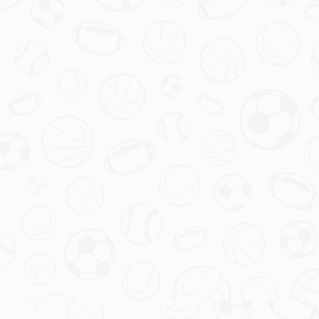
订阅我们的邮件列表以获取新的更新！