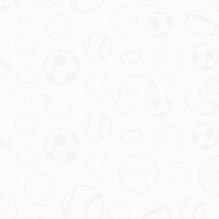
新闻资讯
【公益福彩助梦】资助金造福困境群
体 提升幸福生活体验
2026-08-06
新闻资讯
老彩民仅花9元中大乐透3927万，现
场分享独家选号秘诀-图
2026-08-06
新闻资讯
步步为爱 扫码赢惊喜——深圳体彩大
乐透赠票活动火热开启
2026-08-06
关注我们