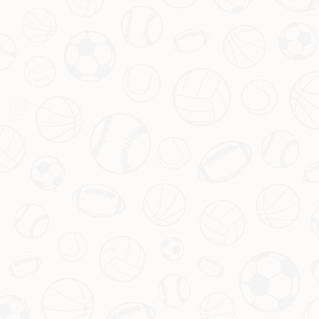
提交
热门新闻
最新新闻
新闻资讯
船员喜中双色球1330万巨奖，告别海
上生涯上岸就业
2026-08-06