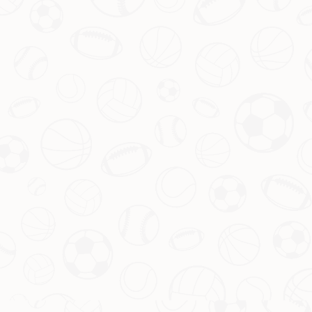
福感，无疑是一个明智的选择。
此外，对于广大彩民而言，参与福彩时应保持理性，以娱乐
为主，不必过于执着于结果。正如小李所说：“买彩票就是
图个乐趣，没想到这次真能实现梦想。”这种轻松的心态，
或许正是吸引好运的关键。
需求表单
您的电子邮件地址不会被公开。必填字段已标记*