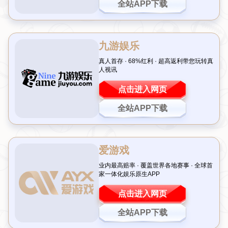
新老家旧宅
联系我们
2025-07-31T00:52:12+08:00
admin
前言：意外之喜开启新生活
生活中总有惊喜降临，而对于一对年轻的小两口来说，福彩
带来的百万大奖无疑是他们人生中最闪耀的一刻。近日，这
对幸运的夫妻凭借一张彩票，成功斩获福彩“好运百万”活动
中的
100万大奖
，不仅实现了财富梦想，更为他们的未来生
活增添了无限可能。据悉，他们计划将这笔奖金用于修缮老
家房屋，让家人住得更加舒心。这样的故事，不仅让人感叹
好运的神奇，也让我们对福彩的魅力有了更深的认识。
福彩百万大奖背后的故事
小李和小张是一对结婚不久的年轻夫妻，平日里生活简单而